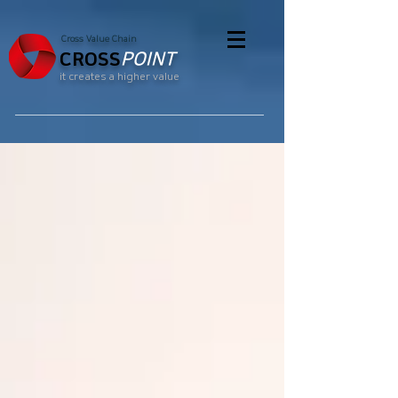
Cross Value Chain
CROSS
POINT
it creates a higher value